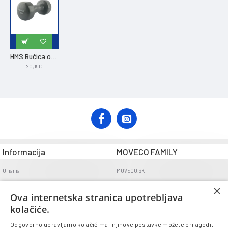
HMS Bučica od lijevanog željeza presvučena vinilom 5 kg
20,19€
Informacija
MOVECO FAMILY
O nama
MOVECO.SK
Opći uvjeti poslovanja
×
Ova internetska stranica upotrebljava
Uvjeti dostave
kolačiće.
Politika povrata
Odgovorno upravljamo kolačićima i njihove postavke možete prilagoditi
GDPR