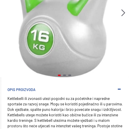
OPIS PROIZVODA
Kettlebelli ili zvonasti utezi pogodni su za početnike i napredne
sportaše za razvoj snage. Mogu se koristiti pojedinačno ili u parovima.
Dok vježbate, spalite puno kalorija i brzo povećate snagu i izdržljivost.
Kettlebells utege možete koristiti kao obične bučice ili za intenzivne
kardio treninge. S kettlebell utezima možete vježbati i u malom
prostoru što neće utjecati na intenzitet vašeg treninga. Postoje stotine