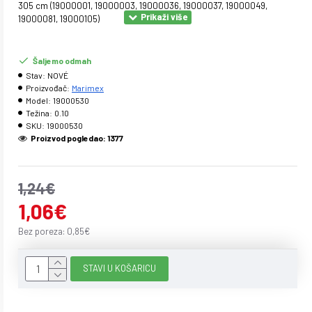
305 cm (19000001, 19000003, 19000036, 19000037, 19000049,
19000081, 19000105)
Premium 305 cm (19000058)
Smart 305 cm (19000051, 19000052)
366 cm (19000050, 19000082)
Šaljemo odmah
Premium 366 cm (19000059)
Stav:
NOVÉ
Proizvođač:
Marimex
Model:
19000530
Težina:
0.10
SKU:
19000530
Proizvod pogledao: 1377
1,24€
1,06€
Bez poreza: 0,85€
STAVI U KOŠARICU