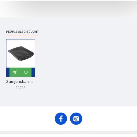
PEOPLE ALSO BOUGHT
Zamjenska skakaonica za Marimex trampolin 305 cm - 60 opruga / promjer 264 cm
35,23€