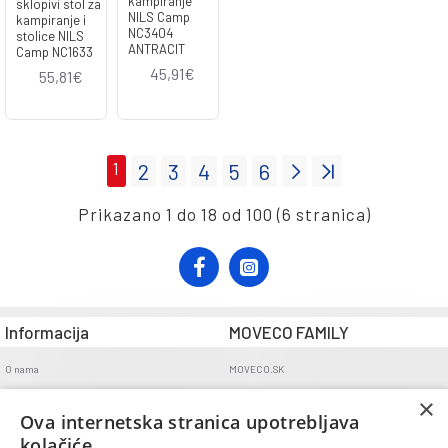
kampiranje
sklopivi stol za
NILS Camp
kampiranje i
NC3404
stolice NILS
ANTRACIT
Camp NC1633
45,91€
55,81€
1
2
3
4
5
6
Prikazano 1 do 18 od 100 (6 stranica)
Informacija
MOVECO FAMILY
O nama
MOVECO.SK
Opći uvjeti poslovanja
×
Ova internetska stranica upotrebljava
Uvjeti dostave
kolačiće.