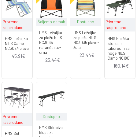
Privremo
Šaljemo odmah
Dostupno
Privremo
rasprodano
rasprodano
HMS Ležaljka
HMS Ležaljka
za plažu NILS
za plažu NILS
HMS Ležaljka
HMS Ribička
NC3035
NC3035 plavo-
NILS Camp
stolica s
narančasto-
žuta
NC3024 plava
tabureom za
crna
noge NILS
23,44€
45,91€
Camp NC1801
23,44€
160,14€
Privremo
Dostupno
rasprodano
HMS Sklopiva
klupa za
HMS Set