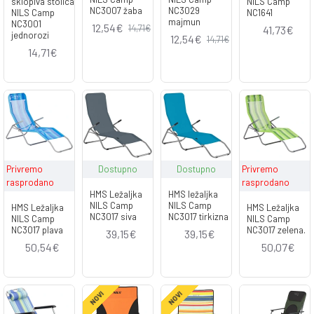
sklopiva stolica
NILS Camp
NC3007 žaba
NC3029
NILS Camp
NC1641
majmun
NC3001
12,54€
14,71€
41,73€
jednorozi
12,54€
14,71€
14,71€
Privremo
Dostupno
Dostupno
Privremo
rasprodano
rasprodano
HMS Ležaljka
HMS ležaljka
NILS Camp
NILS Camp
HMS Ležaljka
HMS Ležaljka
NC3017 siva
NC3017 tirkizna
NILS Camp
NILS Camp
NC3017 plava
NC3017 zelena.
39,15€
39,15€
50,54€
50,07€
NOVI
NOVI