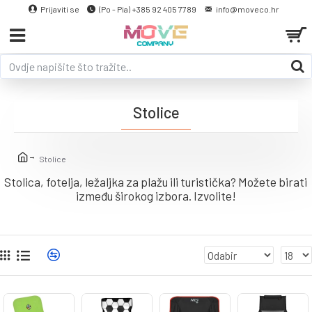
Prijaviti se
(Po - Pia) +385 92 405 7789
info@moveco.hr
Stolice
Stolice
Stolica, fotelja, ležaljka za plažu ili turistička? Možete birati
između širokog izbora. Izvolite!