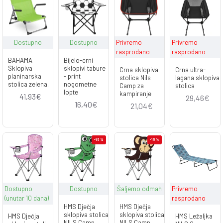
Dostupno
Dostupno
Privremo
Privremo
rasprodano
rasprodano
BAHAMA
Bijelo-crni
Sklopiva
sklopivi tabure
Crna sklopiva
Crna ultra-
planinarska
- print
stolica Nils
lagana sklopiva
stolica zelena.
nogometne
Camp za
stolica
lopte
kampiranje
41,93€
29,46€
16,40€
21,04€
-15 %
-15 %
Dostupno
Dostupno
Šaljemo odmah
Privremo
(unutar 10 dana)
rasprodano
HMS Dječja
HMS Dječja
sklopiva stolica
sklopiva stolica
HMS Dječja
HMS Ležaljka
NILS Camp
NILS Camp