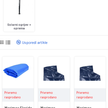
Solarni ogrijev +
oprema
Usporedi artikle
Privremo
Privremo
Privremo
rasprodano
rasprodano
rasprodano
Marimex Florida
Marimex
Marimex