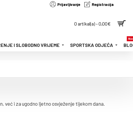
Prijavljivanje
Registracija
0 artikal(a) - 0,00€
Nov
ENJE I SLOBODNO VRIJEME
SPORTSKA ODJEĆA
BLO
n, već i za ugodno ljetno osvježenje tijekom dana.