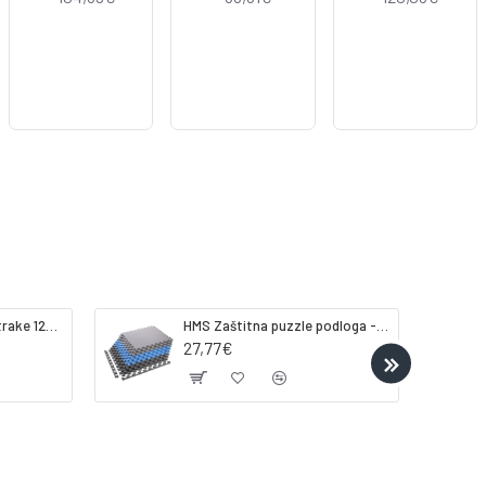
Gorilla Sports Lateks trake 120-200cm
HMS Zaštitna puzzle podloga - strunjača tatami ONE FITness MP10 plavo-siva
27,77€