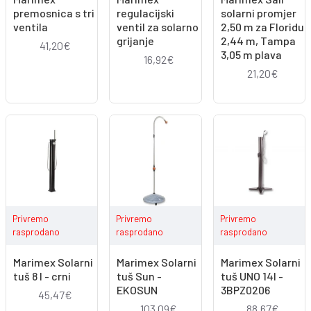
premosnica s tri
regulacijski
solarni promjer
ventila
ventil za solarno
2,50 m za Floridu
grijanje
2,44 m, Tampa
41,20€
3,05 m plava
16,92€
21,20€
Privremo
Privremo
Privremo
rasprodano
rasprodano
rasprodano
Marimex Solarni
Marimex Solarni
Marimex Solarni
tuš 8 l - crni
tuš Sun -
tuš UNO 14l -
EKOSUN
3BPZ0206
45,47€
103,09€
88,67€