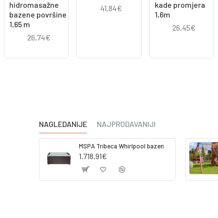
hidromasažne
kade promjera
41,84€
bazene površine
1,6m
1,65 m
26,45€
26,74€
NAGLEDANIJE
NAJPRODAVANIJI
MSPA Tribeca Whirlpool bazen
1.718,91€