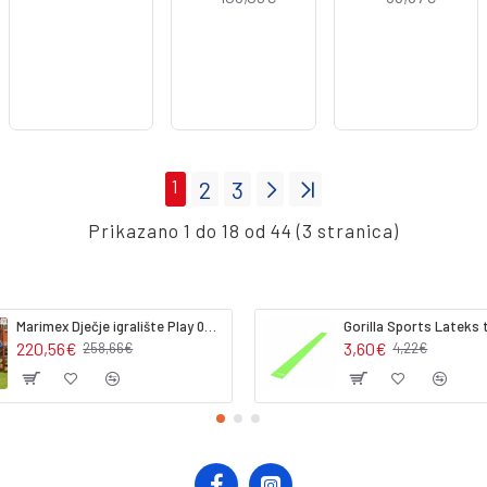
1
2
3
Prikazano 1 do 18 od 44 (3 stranica)
Marimex Dječje igralište Play 002 (dodatni modul)
220,56€
3,60€
258,66€
4,22€