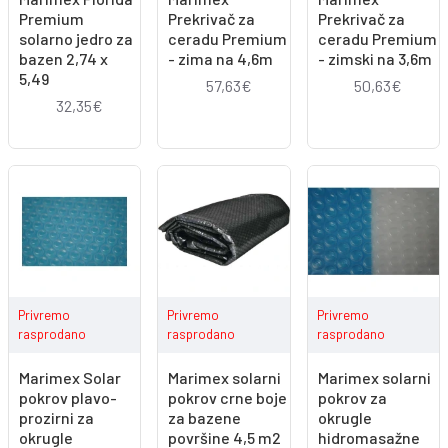
Premium
Prekrivač za
Prekrivač za
solarno jedro za
ceradu Premium
ceradu Premium
bazen 2,74 x
- zima na 4,6m
- zimski na 3,6m
5,49
57,63€
50,63€
32,35€
Privremo
Privremo
Privremo
rasprodano
rasprodano
rasprodano
Marimex Solar
Marimex solarni
Marimex solarni
pokrov plavo-
pokrov crne boje
pokrov za
prozirni za
za bazene
okrugle
okrugle
površine 4,5 m2
hidromasažne