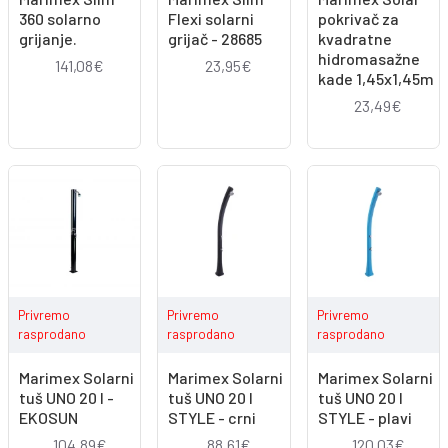
360 solarno
Flexi solarni
pokrivač za
grijanje.
grijač - 28685
kvadratne
hidromasažne
141,08€
23,95€
kade 1,45x1,45m
23,49€
Privremo
Privremo
Privremo
rasprodano
rasprodano
rasprodano
Marimex Solarni
Marimex Solarni
Marimex Solarni
tuš UNO 20 l -
tuš UNO 20 l
tuš UNO 20 l
EKOSUN
STYLE - crni
STYLE - plavi
104,89€
88,61€
120,03€