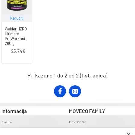
Naručiti
Weider HZRD
Ultimate
PreWorkout,
260 g
25,74€
Prikazano 1 do 2 od 2 (1 stranica)
Informacija
MOVECO FAMILY
O nama
MOVECO.SK
Opći uvjeti poslovanja
×