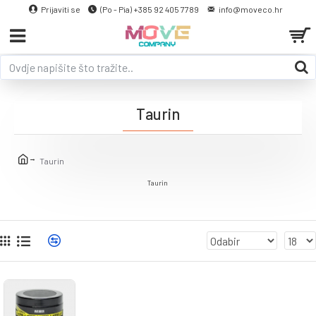
Prijaviti se
(Po - Pia) +385 92 405 7789
info@moveco.hr
Taurin
Taurin
Taurin