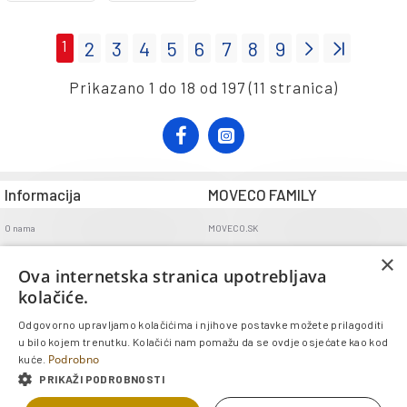
1
2
3
4
5
6
7
8
9
Prikazano 1 do 18 od 197 (11 stranica)
Informacija
MOVECO FAMILY
O nama
MOVECO.SK
Opći uvjeti poslovanja
×
Ova internetska stranica upotrebljava
Uvjeti dostave
kolačiće.
Politika povrata
Odgovorno upravljamo kolačićima i njihove postavke možete prilagoditi
GDPR
u bilo kojem trenutku. Kolačići nam pomažu da se ovdje osjećate kao kod
Kontakt
Podrobno
kuće.
PRIKAŽI PODROBNOSTI
Copyright © 2025, MOVECO s.r.o., Sva prava pridržana