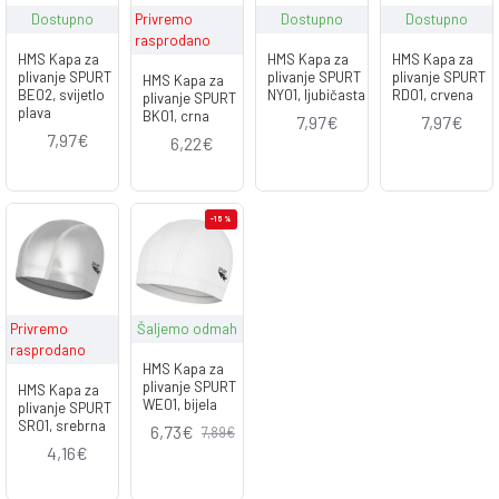
Dostupno
Privremo
Dostupno
Dostupno
rasprodano
HMS Kapa za
HMS Kapa za
HMS Kapa za
plivanje SPURT
plivanje SPURT
plivanje SPURT
HMS Kapa za
BE02, svijetlo
NY01, ljubičasta
RD01, crvena
plivanje SPURT
plava
BK01, crna
7,97€
7,97€
7,97€
6,22€
-15 %
Privremo
Šaljemo odmah
rasprodano
HMS Kapa za
plivanje SPURT
HMS Kapa za
WE01, bijela
plivanje SPURT
SR01, srebrna
6,73€
7,89€
4,16€