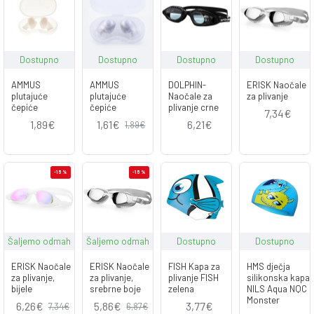
Dostupno
Dostupno
Dostupno
Dostupno
AMMUS
AMMUS
DOLPHIN-
ERISK Naočale
plutajuće
plutajuće
Naočale za
za plivanje
čepiće
čepiće
plivanje crne
7,34€
1,89€
1,61€
6,21€
1,89€
-15 %
-15 %
Šaljemo odmah
Šaljemo odmah
Dostupno
Dostupno
ERISK Naočale
ERISK Naočale
FISH Kapa za
HMS dječja
za plivanje,
za plivanje,
plivanje FISH
silikonska kapa
bijele
srebrne boje
zelena
NILS Aqua NQC
Monster
6,26€
5,86€
3,77€
7,34€
6,87€