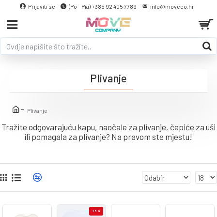
Prijaviti se
(Po - Pia) +385 92 405 7789
info@moveco.hr
Plivanje
Plivanje
Tražite odgovarajuću kapu, naočale za plivanje, čepiće za uši
ili pomagala za plivanje? Na pravom ste mjestu!
-15 %