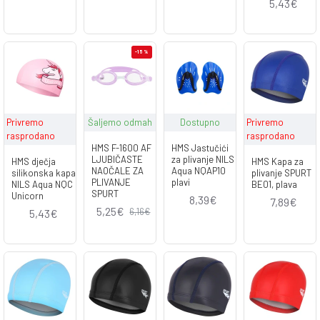
5,43€
-15 %
Privremo
Šaljemo odmah
Dostupno
Privremo
rasprodano
rasprodano
HMS F-1600 AF
HMS Jastučići
LJUBIČASTE
za plivanje NILS
HMS dječja
HMS Kapa za
NAOČALE ZA
Aqua NQAP10
silikonska kapa
plivanje SPURT
PLIVANJE
plavi
NILS Aqua NQC
BE01, plava
SPURT
Unicorn
8,39€
7,89€
5,25€
6,16€
5,43€