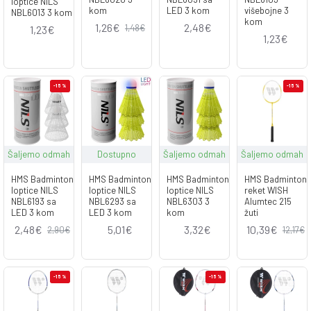
loptice NILS
kom
LED 3 kom
višebojne 3
NBL6013 3 kom
kom
1,26€
2,48€
1,48€
1,23€
1,23€
-15 %
-15 %
Šaljemo odmah
Dostupno
Šaljemo odmah
Šaljemo odmah
HMS Badminton
HMS Badminton
HMS Badminton
HMS Badminton
loptice NILS
loptice NILS
loptice NILS
reket WISH
NBL6193 sa
NBL6293 sa
NBL6303 3
Alumtec 215
LED 3 kom
LED 3 kom
kom
žuti
2,48€
5,01€
3,32€
10,39€
2,90€
12,17€
-15 %
-15 %