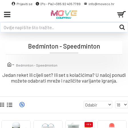
Prijaviti se
(Po - Pia) +385 92 405 7789
info@moveco.hr
Bedminton - Speedminton
Bedminton - Speedminton
Jedan reket ili cijeli set? Ili set s kolačićima? U našoj ponudi
možete odabrati mreže i različite varijante igranja.
-15 %