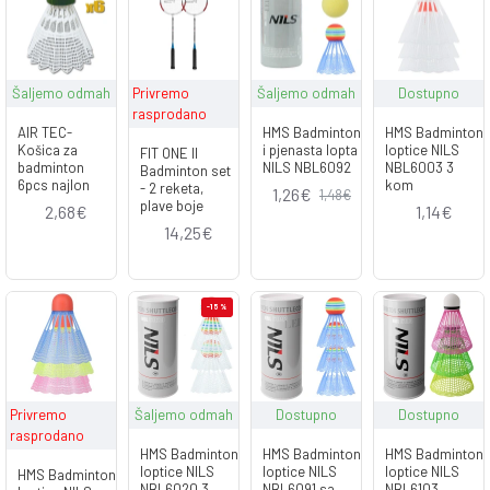
Šaljemo odmah
Privremo
Šaljemo odmah
Dostupno
rasprodano
AIR TEC-
HMS Badminton
HMS Badminton
Košica za
i pjenasta lopta
loptice NILS
FIT ONE II
badminton
NILS NBL6092
NBL6003 3
Badminton set
6pcs najlon
kom
- 2 reketa,
1,26€
1,48€
plave boje
2,68€
1,14€
14,25€
-15 %
Privremo
Šaljemo odmah
Dostupno
Dostupno
rasprodano
HMS Badminton
HMS Badminton
HMS Badminton
loptice NILS
loptice NILS
loptice NILS
HMS Badminton
NBL6020 3
NBL6091 sa
NBL6103