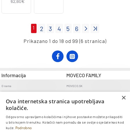
62,60€
1
2
3
4
5
6
Prikazano 1 do 18 od 99 (6 stranica)
Informacija
MOVECO FAMILY
O nama
MOVECO.SK
Opći uvjeti poslovanja
×
Ova internetska stranica upotrebljava
Uvjeti dostave
kolačiće.
Politika povrata
Odgovorno upravljamo kolačićima i njihove postavke možete prilagoditi
GDPR
u bilo kojem trenutku. Kolačići nam pomažu da se ovdje osjećate kao kod
Kontakt
Podrobno
kuće.