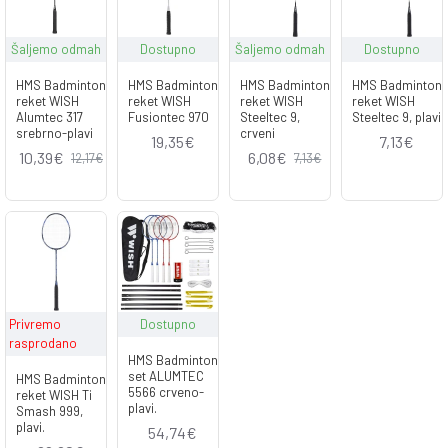
Šaljemo odmah
Dostupno
Šaljemo odmah
Dostupno
HMS Badminton
HMS Badminton
HMS Badminton
HMS Badminton
reket WISH
reket WISH
reket WISH
reket WISH
Alumtec 317
Fusiontec 970
Steeltec 9,
Steeltec 9, plavi
srebrno-plavi
crveni
19,35€
7,13€
10,39€
6,08€
12,17€
7,13€
Privremo
Dostupno
rasprodano
HMS Badminton
set ALUMTEC
HMS Badminton
5566 crveno-
reket WISH Ti
plavi.
Smash 999,
plavi.
54,74€