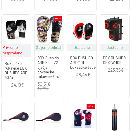
-15 %
Privremo
Šaljemo odmah
Dostupno
Dostupno
rasprodano
DBX Bushido
DBX BUSHIDO
DBX BUSHIDO
ARB Kids V2
ARF-1101
DBX-W-10B
Boksačke
dječje
boksačke šape
rukavice DBX
223,36€
boksačke
BUSHIDO ARB-
48,44€
rukavice 6 oz.
407a
30,51€
24,19€
35,78€
-15 %