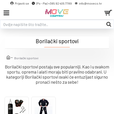
Prijaviti se
(Po - Pia) +385 92 405 7789
info@moveco.hr
Borilački sportovi
Borilački sportovi
Borilački sportovi postaju sve popularniji. Kao i u svakom
sportu, oprema i alati moraju biti pravilno odabrani. U
kategoriji Borilački sportovi svaki će entuzijast sigurno
pronaći nešto za sebe!