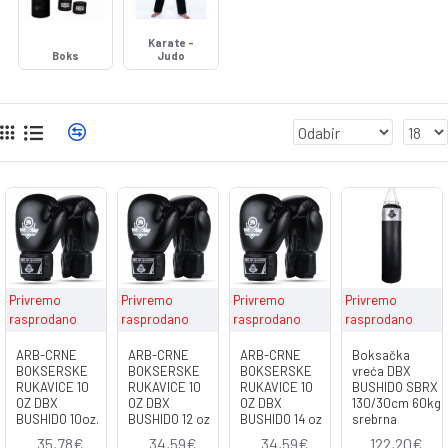
Karate -
Boks
Judo
Privremo
Privremo
Privremo
Privremo
rasprodano
rasprodano
rasprodano
rasprodano
ARB-CRNE
ARB-CRNE
ARB-CRNE
Boksačka
BOKSERSKE
BOKSERSKE
BOKSERSKE
vreća DBX
RUKAVICE 10
RUKAVICE 10
RUKAVICE 10
BUSHIDO SBRX
OZ DBX
OZ DBX
OZ DBX
130/30cm 60kg
BUSHIDO 10oz.
BUSHIDO 12 oz
BUSHIDO 14 oz
srebrna
35,78€
34,59€
34,59€
122,20€