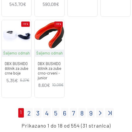
543,70€
590,08€
-15 %
-15 %
Šaljemo odmah
Šaljemo odmah
DBX BUSHIDO
DBX BUSHIDO
štitnik za zube
štitnik za zube
crne boje
crno-crveni -
junior
5,35€
6,27€
8,60€
10,08€
1
2
3
4
5
6
7
8
9
Prikazano 1 do 18 od 554 (31 stranica)