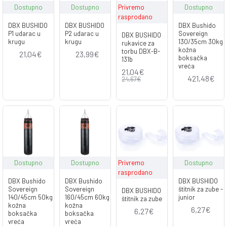
Dostupno
Dostupno
Privremo
Dostupno
rasprodano
DBX BUSHIDO
DBX BUSHIDO
DBX Bushido
P1 udarac u
P2 udarac u
Sovereign
DBX BUSHIDO
krugu
krugu
130/35cm 30kg
rukavice za
kožna
torbu DBX-B-
21,04€
23,99€
boksačka
131b
vreća
21,04€
421,48€
24,67€
Dostupno
Dostupno
Privremo
Dostupno
rasprodano
DBX Bushido
DBX Bushido
DBX BUSHIDO
Sovereign
Sovereign
štitnik za zube -
DBX BUSHIDO
140/45cm 50kg
160/45cm 60kg
junior
štitnik za zube
kožna
kožna
6,27€
6,27€
boksačka
boksačka
vreća
vreća