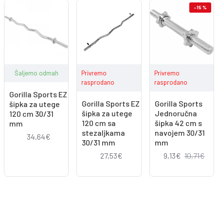
-15 %
Šaljemo odmah
Privremo
Privremo
rasprodano
rasprodano
Gorilla Sports EZ
Gorilla Sports EZ
Gorilla Sports
šipka za utege
šipka za utege
Jednoručna
120 cm 30/31
120 cm sa
šipka 42 cm s
mm
stezaljkama
navojem 30/31
34,64€
30/31 mm
mm
27,53€
9,13€
10,71€