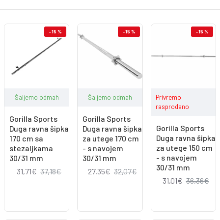
-15 %
-15 %
-15 %
Šaljemo odmah
Šaljemo odmah
Privremo
rasprodano
Gorilla Sports
Gorilla Sports
Gorilla Sports
Duga ravna šipka
Duga ravna šipka
Duga ravna šipka
170 cm sa
za utege 170 cm
za utege 150 cm
stezaljkama
- s navojem
- s navojem
30/31 mm
30/31 mm
30/31 mm
31,71€
37,18€
27,35€
32,07€
31,01€
36,36€