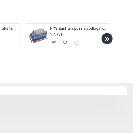
Gorilla Sports Lateks trake 120-200cm
HMS Zaštitna puzzle podloga - strunjača tatami ONE FITness MP10 plavo-siva
27,77€