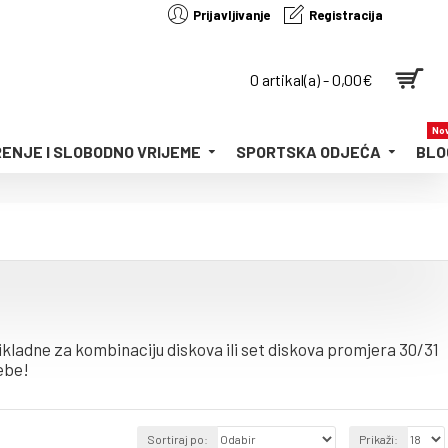
Prijavljivanje
Registracija
0 artikal(a) - 0,00€
Nov
ENJE I SLOBODNO VRIJEME
SPORTSKA ODJEĆA
BLO
prikladne za kombinaciju diskova ili set diskova promjera 30/31
sebe!
Sortiraj po:
Prikaži: