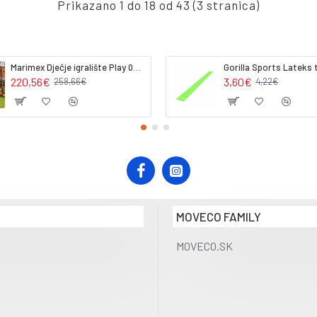
Prikazano 1 do 18 od 43 (3 stranica)
Marimex Dječje igralište Play 002 (dodatni modul)
220,56€
3,60€
258,66€
4,22€
MOVECO FAMILY
MOVECO.SK