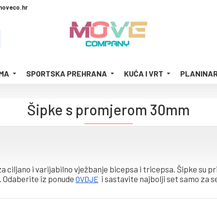
moveco.hr
MA
SPORTSKA PREHRANA
KUĆA I VRT
PLANINAR
Šipke s promjerom 30mm
za ciljano i varijabilno vježbanje bicepsa i tricepsa. Šipke su 
 Odaberite iz ponude
i sastavite najbolji set samo za 
OVDJE