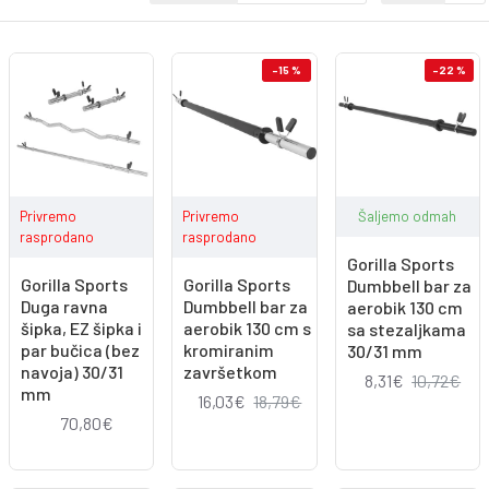
-15 %
-22 %
Privremo
Privremo
Šaljemo odmah
rasprodano
rasprodano
Gorilla Sports
Gorilla Sports
Gorilla Sports
Dumbbell bar za
Duga ravna
Dumbbell bar za
aerobik 130 cm
šipka, EZ šipka i
aerobik 130 cm s
sa stezaljkama
par bučica (bez
kromiranim
30/31 mm
navoja) 30/31
završetkom
8,31€
10,72€
mm
16,03€
18,79€
70,80€