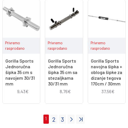
Privremo
Privremo
Privremo
rasprodano
rasprodano
rasprodano
Gorilla Sports
Gorilla Sports
Gorilla Sports
Jednoručna
Jednoručna
navojna šipka +
šipka 35 cm s
šipka 35 cm sa
obloga šipke za
navojem 30/31
stezaljkama
dizanje tegova
mm
30/31 mm
170cm / 30mm
9,43€
8,76€
37,56€
1
2
3