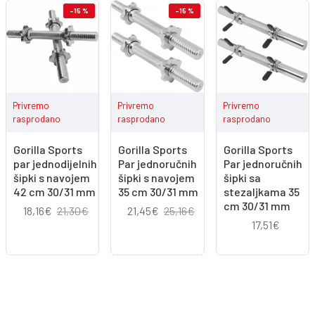
-15 %
-15 %
Privremo
Privremo
Privremo
rasprodano
rasprodano
rasprodano
Gorilla Sports
Gorilla Sports
Gorilla Sports
par jednodijelnih
Par jednoručnih
Par jednoručnih
šipki s navojem
šipki s navojem
šipki sa
42 cm 30/31 mm
35 cm 30/31 mm
stezaljkama 35
cm 30/31 mm
18,16€
21,30€
21,45€
25,16€
17,51€