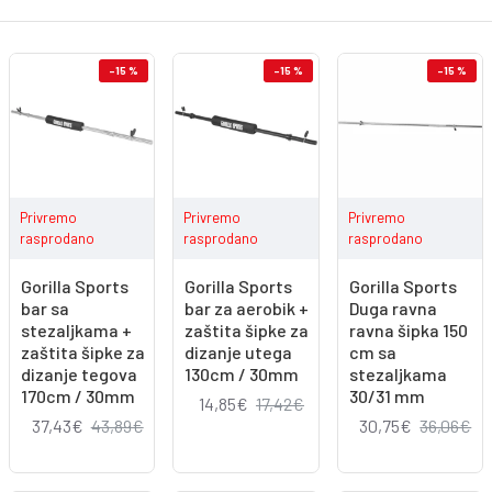
-15 %
-15 %
-15 %
Privremo
Privremo
Privremo
rasprodano
rasprodano
rasprodano
Gorilla Sports
Gorilla Sports
Gorilla Sports
bar sa
bar za aerobik +
Duga ravna
stezaljkama +
zaštita šipke za
ravna šipka 150
zaštita šipke za
dizanje utega
cm sa
dizanje tegova
130cm / 30mm
stezaljkama
170cm / 30mm
30/31 mm
14,85€
17,42€
37,43€
43,89€
30,75€
36,06€