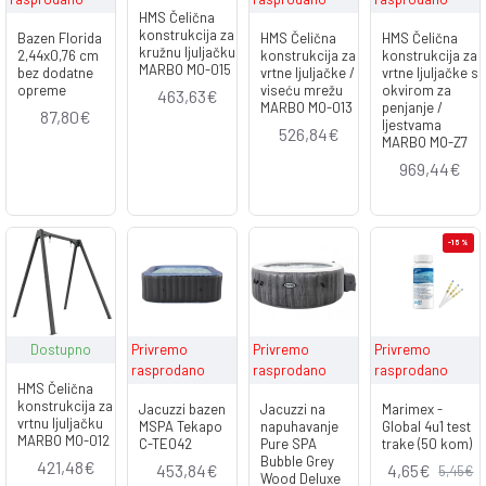
HMS Čelična
konstrukcija za
Bazen Florida
HMS Čelična
HMS Čelična
kružnu ljuljačku
2,44x0,76 cm
konstrukcija za
konstrukcija za
MARBO MO-015
bez dodatne
vrtne ljuljačke /
vrtne ljuljačke s
opreme
viseću mrežu
okvirom za
463,63€
MARBO MO-013
penjanje /
87,80€
ljestvama
526,84€
MARBO MO-Z7
969,44€
-15 %
Dostupno
Privremo
Privremo
Privremo
rasprodano
rasprodano
rasprodano
HMS Čelična
konstrukcija za
Jacuzzi bazen
Jacuzzi na
Marimex -
vrtnu ljuljačku
MSPA Tekapo
napuhavanje
Global 4u1 test
MARBO MO-012
C-TE042
Pure SPA
trake (50 kom)
Bubble Grey
421,48€
453,84€
4,65€
5,45€
Wood Deluxe