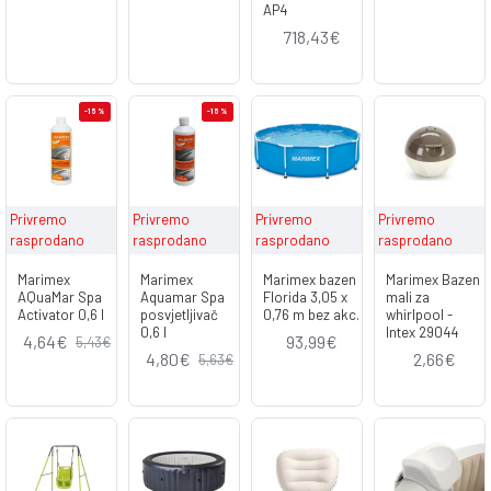
AP4
718,43€
-15 %
-15 %
Privremo
Privremo
Privremo
Privremo
rasprodano
rasprodano
rasprodano
rasprodano
Marimex
Marimex
Marimex bazen
Marimex Bazen
AQuaMar Spa
Aquamar Spa
Florida 3,05 x
mali za
Activator 0,6 l
posvjetljivač
0,76 m bez akc.
whirlpool -
0,6 l
Intex 29044
4,64€
93,99€
5,43€
4,80€
2,66€
5,63€