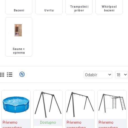
Trampolini i
Whirlpool
Bazeni
U vrtu
pribor
bazeni
Saune +
oprema
Privremo
Dostupno
Privremo
Privremo
rasprodano
rasprodano
rasprodano