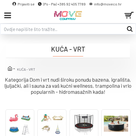
Prijaviti se
(Po - Pia) +385 92 405 7789
info@moveco.hr
KUĆA - VRT
KUĆA - VRT
Kategorija Dom i vrt nudi široku ponudu bazena, igrališta,
ljuljački, ali i sauna za vaš kućni wellness, trampolina i vrlo
popularnih – hidromasažnih kada!