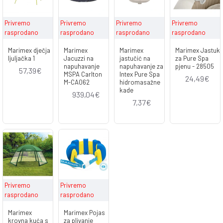
Privremo
Privremo
Privremo
Privremo
rasprodano
rasprodano
rasprodano
rasprodano
Marimex dječja
Marimex
Marimex
Marimex Jastuk
ljuljačka 1
Jacuzzi na
jastučić na
za Pure Spa
napuhavanje
napuhavanje za
pjenu - 28505
57,39€
MSPA Carlton
Intex Pure Spa
24,49€
M-CA062
hidromasažne
kade
939,04€
7,37€
Privremo
Privremo
rasprodano
rasprodano
Marimex
Marimex Pojas
krovna kuća s
za plivanje