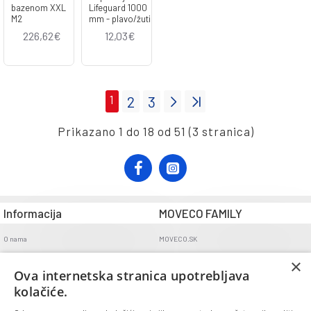
bazenom XXL
Lifeguard 1000
M2
mm - plavo/žuti
226,62€
12,03€
1
2
3
Prikazano 1 do 18 od 51 (3 stranica)
Informacija
MOVECO FAMILY
O nama
MOVECO.SK
Opći uvjeti poslovanja
×
Ova internetska stranica upotrebljava
Uvjeti dostave
kolačiće.
Politika povrata