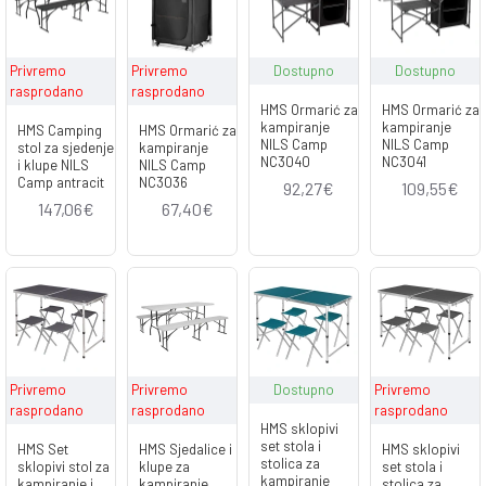
Privremo
Privremo
Dostupno
Dostupno
rasprodano
rasprodano
HMS Ormarić za
HMS Ormarić za
kampiranje
kampiranje
HMS Camping
HMS Ormarić za
NILS Camp
NILS Camp
stol za sjedenje
kampiranje
NC3040
NC3041
i klupe NILS
NILS Camp
Camp antracit
NC3036
92,27€
109,55€
147,06€
67,40€
Privremo
Privremo
Dostupno
Privremo
rasprodano
rasprodano
rasprodano
HMS sklopivi
set stola i
HMS Set
HMS Sjedalice i
HMS sklopivi
stolica za
sklopivi stol za
klupe za
set stola i
kampiranje
kampiranje i
kampiranje
stolica za