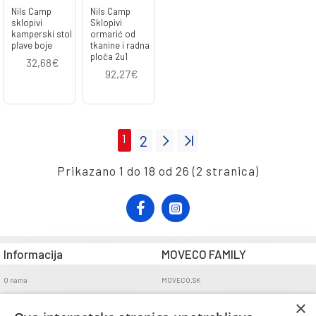
Nils Camp
Nils Camp
sklopivi
Sklopivi
kamperski stol
ormarić od
plave boje
tkanine i radna
ploča 2u1
32,68€
92,27€
1
2
Prikazano 1 do 18 od 26 (2 stranica)
Informacija
MOVECO FAMILY
O nama
MOVECO.SK
Opći uvjeti poslovanja
×