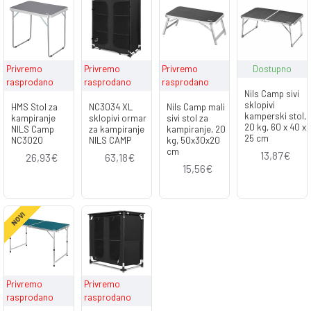
Privremo
Privremo
Privremo
Dostupno
rasprodano
rasprodano
rasprodano
Nils Camp sivi
sklopivi
HMS Stol za
NC3034 XL
Nils Camp mali
kamperski stol,
kampiranje
sklopivi ormar
sivi stol za
20 kg, 60 x 40 x
NILS Camp
za kampiranje
kampiranje, 20
25 cm
NC3020
NILS CAMP
kg, 50x30x20
cm
13,87€
26,93€
63,18€
15,56€
NOVI
Privremo
Privremo
rasprodano
rasprodano