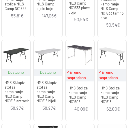
NILS Camp
stolice NILS
NILS Camp
kampiranje
NC1633 plave
Camp NC1633
bijele boje
NILS Camp
boje
NC1633 tamno
55,81€
147,06€
siva
50,54€
50,54€
Dostupno
Dostupno
Privremo
Privremo
rasprodano
rasprodano
HMS Sklopivi
HMS Sklopivi
stol za
stol za
HMS Stol za
HMS Stol za
kampiranje
kampiranje
kampiranje
kampiranje
NILS Camp
NILS Camp
NILS Camp
NILS Camp
NC1618 antracit
NC1618 bijeli
NC1605.
NC1618
58,97€
58,97€
40,09€
62,00€