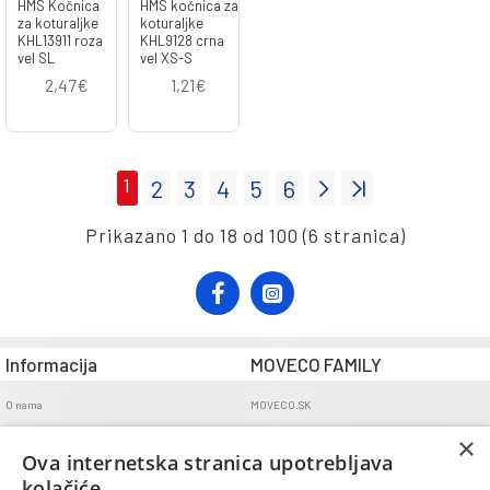
HMS Kočnica
HMS kočnica za
za koturaljke
koturaljke
KHL13911 roza
KHL9128 crna
vel SL
vel XS-S
2,47€
1,21€
1
2
3
4
5
6
Prikazano 1 do 18 od 100 (6 stranica)
Informacija
MOVECO FAMILY
O nama
MOVECO.SK
Opći uvjeti poslovanja
×
Ova internetska stranica upotrebljava
Uvjeti dostave
kolačiće.