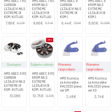
HMS ABEC 7 RS
HMS ABEC 7 RS
HMS ABEC 9
HMS ABEC 9
CARBON
KROM NILS
CARBON
KROM NILS
LEŽAJEVI NILS
EXTREME
LEŽAJEVI NILS
EXTREME
EXTREME (8
LEŽAJEVI (8
EXTREME (8
LEŽAJEVI (8
KOM. KUTIJA)
KOM. KUTIJA)
KOM.)
KOM.).
7,86€
9,66€
6,44€
8,60€
9,22€
11,34€
7,55€
10,08€
-15 %
Dostupno
Šaljemo odmah
Privremo
Privremo
rasprodano
rasprodano
HMS ABEC 9 RS
HMS ABEC 9 RS
CARBON
KROM NILS
HMS Kočnica
HMS Kočnica
LEŽAJEVI NILS
EXTREME
za koturaljke
za koturaljke
EXTREME (8
LEŽAJEVI (8
KHL0320 plava
KHL0320 plava
KOM. KUTIJA)
KOM. KUTIJA)
vel SM
vel XS
10,08€
10,75€
12,61€
2,48€
3,74€