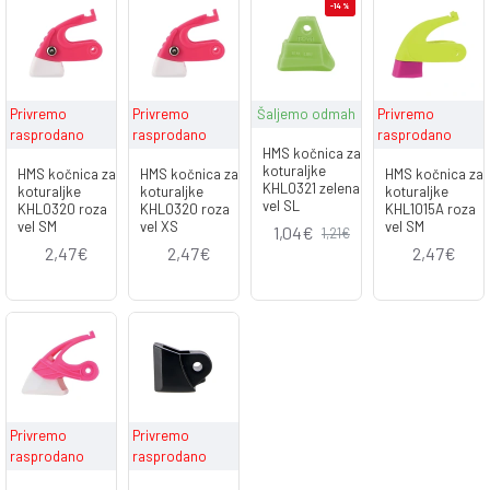
-14 %
Privremo
Privremo
Šaljemo odmah
Privremo
rasprodano
rasprodano
rasprodano
HMS kočnica za
koturaljke
HMS kočnica za
HMS kočnica za
HMS kočnica za
KHL0321 zelena
koturaljke
koturaljke
koturaljke
vel SL
KHL0320 roza
KHL0320 roza
KHL1015A roza
vel SM
vel XS
vel SM
1,04€
1,21€
2,47€
2,47€
2,47€
Privremo
Privremo
rasprodano
rasprodano