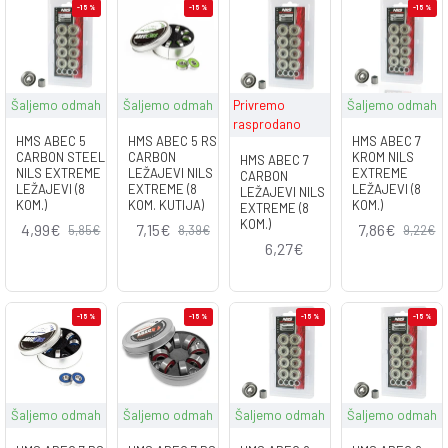
-15 %
-15 %
-15 %
Šaljemo odmah
Šaljemo odmah
Privremo
Šaljemo odmah
rasprodano
HMS ABEC 5
HMS ABEC 5 RS
HMS ABEC 7
CARBON STEEL
CARBON
KROM NILS
HMS ABEC 7
NILS EXTREME
LEŽAJEVI NILS
EXTREME
CARBON
LEŽAJEVI (8
EXTREME (8
LEŽAJEVI (8
LEŽAJEVI NILS
KOM.)
KOM. KUTIJA)
KOM.)
EXTREME (8
KOM.)
4,99€
7,15€
7,86€
5,85€
8,39€
9,22€
6,27€
-15 %
-15 %
-15 %
-15 %
Šaljemo odmah
Šaljemo odmah
Šaljemo odmah
Šaljemo odmah