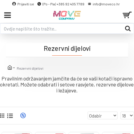
Prijaviti se
(Po - Pia) +385 92 405 7789
info@moveco.hr
Rezervni dijelovi
Rezervni dijelovi
Pravilnim održavanjem jamčite da će se vaši kotači ispravno
okretati. Možete odabrati i setove rasvjete, rezervne dijelove
i ležajeve.