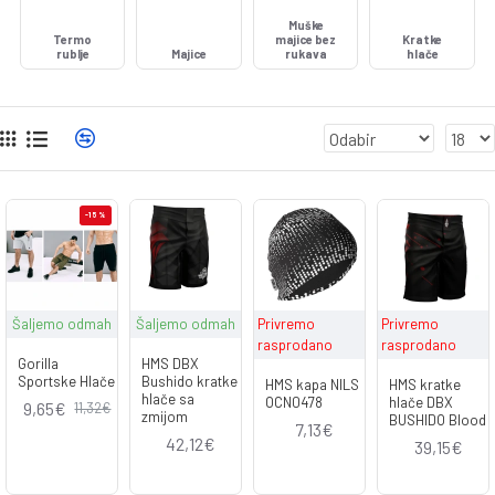
Muške
Termo
majice bez
Kratke
rublje
Majice
rukava
hlače
-15 %
Šaljemo odmah
Šaljemo odmah
Privremo
Privremo
rasprodano
rasprodano
Gorilla
HMS DBX
Sportske Hlače
Bushido kratke
HMS kapa NILS
HMS kratke
hlače sa
OCN0478
hlače DBX
9,65€
11,32€
zmijom
BUSHIDO Blood
7,13€
42,12€
39,15€