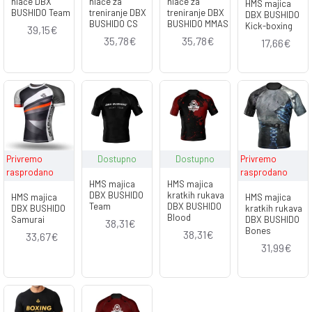
hlače DBX
hlače za
hlače za
HMS majica
BUSHIDO Team
treniranje DBX
treniranje DBX
DBX BUSHIDO
BUSHIDO CS
BUSHIDO MMAS
Kick-boxing
39,15€
35,78€
35,78€
17,66€
Privremo
Dostupno
Dostupno
Privremo
rasprodano
rasprodano
HMS majica
HMS majica
DBX BUSHIDO
kratkih rukava
HMS majica
HMS majica
Team
DBX BUSHIDO
DBX BUSHIDO
kratkih rukava
Blood
Samurai
DBX BUSHIDO
38,31€
Bones
38,31€
33,67€
31,99€