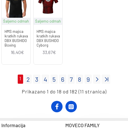
Šaljemo odmah
Šaljemo odmah
HMS majica
HMS majica
kratkih rukava
kratkih rukava
DBX BUSHIDO
DBX BUSHIDO
Boxing
Cyborg
16,40€
33,67€
1
2
3
4
5
6
7
8
9
Prikazano 1 do 18 od 182 (11 stranica)
Informacija
MOVECO FAMILY