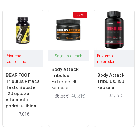
-9 %
Privremo
Šaljemo odmah
Privremo
rasprodano
rasprodano
Body Attack
BEAR FOOT
Body Attack
Tribulus
Tribulus + Maca
Tribulus, 150
Extreme, 80
Testo Booster
kapsula
kapsula
120 cps, za
33,13€
36,56€
40,31€
vitalnost i
podršku libida
7,01€