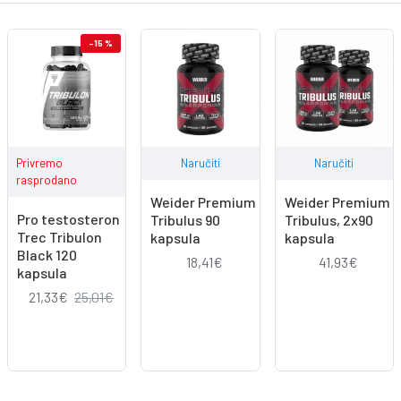
-15 %
Privremo
Naručiti
Naručiti
rasprodano
Weider Premium
Weider Premium
Pro testosteron
Tribulus 90
Tribulus, 2x90
Trec Tribulon
kapsula
kapsula
Black 120
18,41€
41,93€
kapsula
21,33€
25,01€