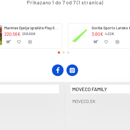
Prikazano 1 do 7 od 7 (1 stranica)
Marimex Dječje igralište Play 002 (dodatni modul)
220,56€
3,60€
258,66€
4,22€
MOVECO FAMILY
MOVECO.SK