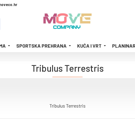
moveco.hr
MA
SPORTSKA PREHRANA
KUĆA I VRT
PLANINAR
Tribulus Terrestris
Tribulus Terrestris