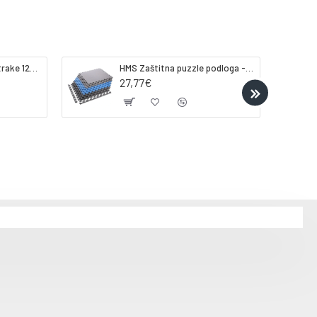
Gorilla Sports Lateks trake 120-200cm
HMS Zaštitna puzzle podloga - strunjača tatami ONE FITness MP10 plavo-siva
27,77€