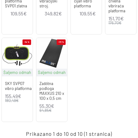
platforma
vibracijski
cijan vibro
crvena
SVP01 zlatna
stroj.
platforma
vibriraća
platforma
109,55€
349,82€
109,55€
151,70€
176,70€
-14 %
-15 %
Šaljemo odmah
Šaljemo odmah
SKY SVP07
Zaštitna
vibro platforma
podloga
MAXXUS 210 x
155,49€
100 x 0,5 cm
180,49€
55,30€
64,85€
Prikazano 1 do 10 od 10 (1 stranica)