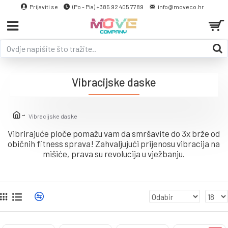
Prijaviti se
(Po - Pia) +385 92 405 7789
info@moveco.hr
Vibracijske daske
Vibracijske daske
Vibrirajuće ploče pomažu vam da smršavite do 3x brže od
običnih fitness sprava! Zahvaljujući prijenosu vibracija na
mišiće, prava su revolucija u vježbanju.