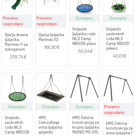
Privremo
Privremo
Dostupno
Dostupno
rasprodano
rasprodano
Gnijezdo
Gnijezdo
ljuljačke rode
zaokretnih
Dječja drvena
Dječja ljuljačka
NILS Camp
roda NILS
ljuljačka
Marimex 112
NB5035 plavo
Camp NB5031
Marimex 11 sa
166,90€
zeleno
toboganom
50,54€
40,01€
339,74€
Dostupno
Dostupno
Dostupno
Privremo
rasprodano
Gnijezdo
HMS
HMS Čelična
zaokretnih
Camouflage
konstrukcija za
HMS Čelična
roda NILS
vrtna ljuljačka
kružnu ljuljačku
konstrukcija za
Camp NB5036
gnijezdo
MARBO MO-015
vrtne ljuljačke /