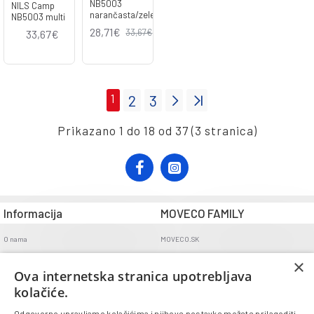
NB5003
NILS Camp
narančasta/zelena
NB5003 multi
28,71€
33,67€
33,67€
1
2
3
Prikazano 1 do 18 od 37 (3 stranica)
Informacija
MOVECO FAMILY
O nama
MOVECO.SK
Opći uvjeti poslovanja
×
Ova internetska stranica upotrebljava
Uvjeti dostave
kolačiće.
Politika povrata
Odgovorno upravljamo kolačićima i njihove postavke možete prilagoditi