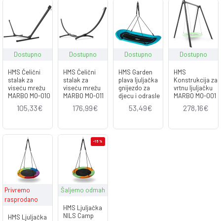
Dostupno
Dostupno
Dostupno
Dostupno
HMS Čelični
HMS Čelični
HMS Garden
HMS
stalak za
stalak za
plava ljuljačka
Konstrukcija za
viseću mrežu
viseću mrežu
gnijezdo za
vrtnu ljuljačku
MARBO MO-010
MARBO MO-011
djecu i odrasle
MARBO MO-001
105,33€
176,99€
53,49€
278,16€
-15 %
Privremo
Šaljemo odmah
rasprodano
HMS Ljuljačka
NILS Camp
HMS Ljuljačka