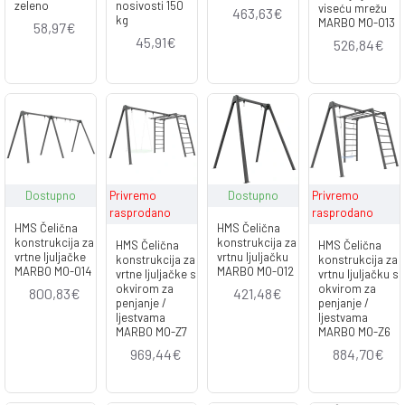
zeleno
nosivosti 150
viseću mrežu
463,63€
kg
MARBO MO-013
58,97€
45,91€
526,84€
Dostupno
Privremo
Dostupno
Privremo
rasprodano
rasprodano
HMS Čelična
HMS Čelična
konstrukcija za
konstrukcija za
HMS Čelična
HMS Čelična
vrtne ljuljačke
vrtnu ljuljačku
konstrukcija za
konstrukcija za
MARBO MO-014
MARBO MO-012
vrtne ljuljačke s
vrtnu ljuljačku s
okvirom za
okvirom za
800,83€
421,48€
penjanje /
penjanje /
ljestvama
ljestvama
MARBO MO-Z7
MARBO MO-Z6
969,44€
884,70€