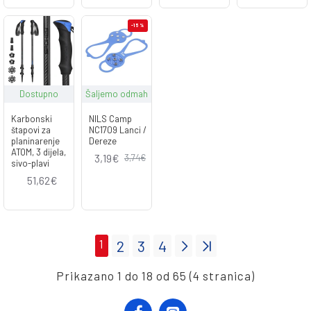
-15 %
Dostupno
Šaljemo odmah
Karbonski
NILS Camp
štapovi za
NC1709 Lanci /
planinarenje
Dereze
ATOM, 3 dijela,
3,19€
3,74€
sivo-plavi
51,62€
1
2
3
4
Prikazano 1 do 18 od 65 (4 stranica)