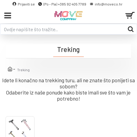
Prijaviti se
(Po - Pia) +385 92 405 7789
info@moveco.hr
Treking
Treking
Idete li konačno na trekking turu, ali ne znate što ponijeti sa
sobom?
Odaberite iz naše ponude kako biste imali sve što vam je
potrebno!