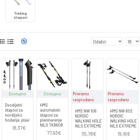
Treking
štapovi
Dostupno
Dostupno
Privremo
Privremo
rasprodano
rasprodano
Dvodijelni
HMS
štapovi za
automatski
HMS NW 106
HMS NW 602
nordijsko
štapovi za
NORDIC
NORDIC
hodanje, plavi
planinarenje
WALKING HOLE
WALKING HOLE
NILS TK8608
NILS EXTREME
NILS EXTREME
18,37€
77,93€
35,78€
19,16€