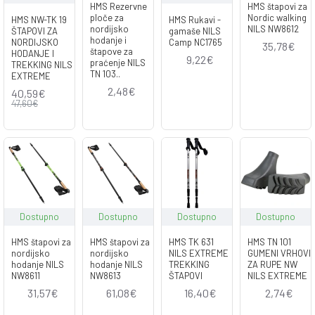
HMS Rezervne
HMS štapovi za
ploče za
Nordic walking
HMS NW-TK 19
HMS Rukavi -
nordijsko
NILS NW8612
ŠTAPOVI ZA
gamaše NILS
hodanje i
NORDIJSKO
Camp NC1765
35,78€
štapove za
HODANJE I
9,22€
praćenje NILS
TREKKING NILS
TN 103..
EXTREME
2,48€
40,59€
47,60€
Dostupno
Dostupno
Dostupno
Dostupno
HMS štapovi za
HMS štapovi za
HMS TK 631
HMS TN 101
nordijsko
nordijsko
NILS EXTREME
GUMENI VRHOVI
hodanje NILS
hodanje NILS
TREKKING
ZA RUPE NW
NW8611
NW8613
ŠTAPOVI
NILS EXTREME
31,57€
61,08€
16,40€
2,74€