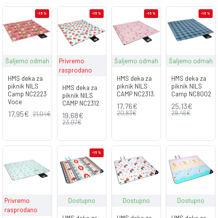
-15 %
-15 %
-15 %
-15 %
Šaljemo odmah
Privremo
Šaljemo odmah
Šaljemo odmah
rasprodano
HMS deka za
HMS deka za
HMS deka za
piknik NILS
piknik NILS
piknik NILS
HMS deka za
Camp NC2223
CAMP NC2313.
Camp NC8002
piknik NILS
Voće
CAMP NC2312
17,76€
25,13€
17,95€
20,83€
29,46€
21,04€
19,68€
23,07€
-15 %
Privremo
Dostupno
Dostupno
Dostupno
rasprodano