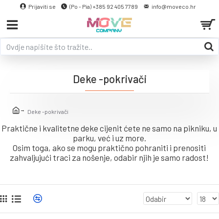
Prijaviti se
(Po - Pia) +385 92 405 7789
info@moveco.hr
Deke -pokrivači
Deke -pokrivači
Praktične i kvalitetne deke cijenit ćete ne samo na pikniku, u
parku, već i uz more.
Osim toga, ako se mogu praktično pohraniti i prenositi
zahvaljujući traci za nošenje, odabir njih je samo radost!