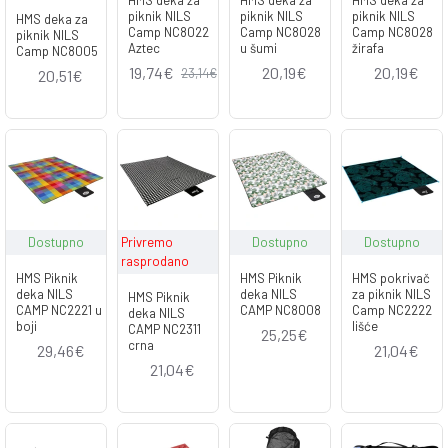
HMS deka za
HMS deka za
HMS deka za
piknik NILS
piknik NILS
piknik NILS
HMS deka za
Camp NC8022
Camp NC8028
Camp NC8028
piknik NILS
Aztec
u šumi
žirafa
Camp NC8005
19,74€
20,19€
20,19€
23,14€
20,51€
Dostupno
Privremo
Dostupno
Dostupno
rasprodano
HMS Piknik
HMS Piknik
HMS pokrivač
deka NILS
deka NILS
za piknik NILS
HMS Piknik
CAMP NC2221 u
CAMP NC8008
Camp NC2222
deka NILS
boji
lišće
CAMP NC2311
25,25€
crna
29,46€
21,04€
21,04€