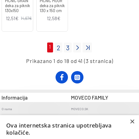
PICNIC GRAIN
PICNIC MOOR
deka za piknik
deka za piknik
130x150
130 x 150 cm
12,51€
12,58€
14,67€
1
2
3
Prikazano 1 do 18 od 41 (3 stranica)
Informacija
MOVECO FAMILY
O nama
MOVECO.SK
Opći uvjeti poslovanja
×
Ova internetska stranica upotrebljava
Uvjeti dostave
kolačiće.
Politika povrata