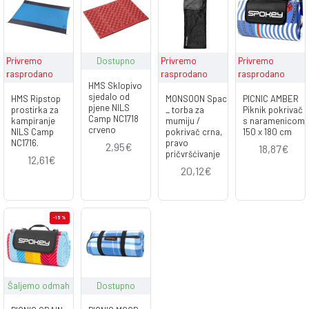
Privremo
Dostupno
Privremo
Privremo
rasprodano
rasprodano
rasprodano
HMS Sklopivo
sjedalo od
HMS Ripstop
MONSOON Spac
PICNIC AMBER
pjene NILS
prostirka za
_ torba za
Piknik pokrivač
Camp NC1718
kampiranje
mumiju /
s naramenicom
crveno
NILS Camp
pokrivač crna,
150 x 180 cm
NC1716.
pravo
2,95€
18,87€
pričvršćivanje
12,61€
20,12€
-15 %
Šaljemo odmah
Dostupno