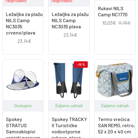
rasprodano
rasprodano
Rukavi NILS
Ležaljka za plažu
Ležaljka za plažu
Camp NC1770
NILS Camp
NILS Camp
10,03€
11,76€
NC3035
NC3035 plava
crveno/plava
23,14€
23,14€
-15 %
Dostupno
Šaljemo odmah
Šaljemo odmah
Spokey
Spokey TRACKY
Termo vrećica
STRATUS
II Turističke
SAN REMO, retro,
Samosklopivi
vodootporne
52 x 20 x 40 cm
vanjski paravan,
rukave, plave,