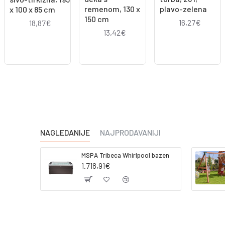
remenom, 130 x
plavo-zelena
x 100 x 85 cm
150 cm
16,27€
18,87€
13,42€
NAGLEDANIJE
NAJPRODAVANIJI
MSPA Tribeca Whirlpool bazen
1.718,91€