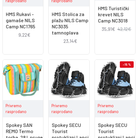
rasprodano
rasprodano
HMS Turistički
HMS Rukavi -
HMS Stolica za
krevet NILS
gamaše NILS
plažu NILS Camp
Camp NC3018
Camp NC1765
NC3035
35,91€
42,12€
tamnoplava
9,22€
23,14€
-15 %
Privremo
Privremo
Privremo
rasprodano
rasprodano
rasprodano
Spokey SAN
Spokey SECU
Spokey SECU
REMO Termo
Tourist
Tourist
torba, 28 l, pruge
protuklizni Lanci
protuklizni Lanci