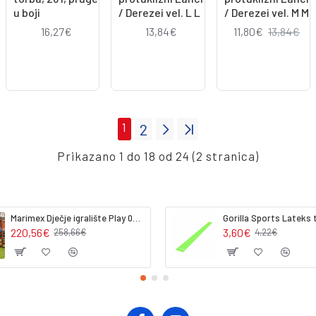
u boji
/ Derezei vel. L L
/ Derezei vel. M M
16,27€
13,84€
11,80€
13,84€
1
2
Prikazano 1 do 18 od 24 (2 stranica)
Marimex Dječje igralište Play 002 (dodatni modul)
220,56€
3,60€
258,66€
4,22€