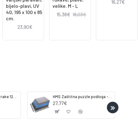
16,27€
bijelo-plavi, UV
velike. M - L
40, 195 x 100 x 85
15,38€
18,03€
cm.
23,90€
Gorilla Sports Lateks trake 120-200cm
HMS Zaštitna puzzle podloga - strunjača tatami ONE FITness MP10 plavo-siva
27,77€