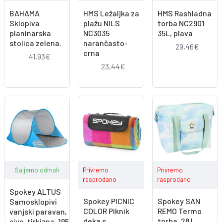
BAHAMA
HMS Ležaljka za
HMS Rashladna
Sklopiva
plažu NILS
torba NC2901
planinarska
NC3035
35L, plava
stolica zelena.
narančasto-
29,46€
crna
41,93€
23,44€
Šaljemo odmah
Privremo
Privremo
rasprodano
rasprodano
Spokey ALTUS
Spokey PICNIC
Spokey SAN
Samosklopivi
COLOR Piknik
REMO Termo
vanjski paravan,
deka s
torba, 28 l,
sivo-tirkizna, 195