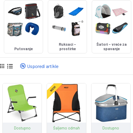
Ruksaci -
Šatori - vreće za
Putovanje
prostirke
spavanje
Usporedi artikle
NOVI
Dostupno
Šaljemo odmah
Dostupno