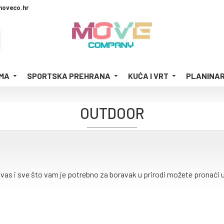
moveco.hr
MA
SPORTSKA PREHRANA
KUĆA I VRT
PLANINAR
OUTDOOR
as i sve što vam je potrebno za boravak u prirodi možete pronaći u