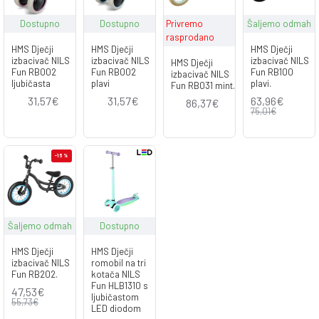
Dostupno
Dostupno
Privremo
Šaljemo odmah
rasprodano
HMS Dječji
HMS Dječji
HMS Dječji
izbacivač NILS
izbacivač NILS
izbacivač NILS
HMS Dječji
Fun RB002
Fun RB002
Fun RB100
izbacivač NILS
ljubičasta
plavi
plavi.
Fun RB031 mint.
31,57€
31,57€
63,96€
86,37€
75,01€
-15 %
Šaljemo odmah
Dostupno
HMS Dječji
HMS Dječji
izbacivač NILS
romobil na tri
Fun RB202.
kotača NILS
Fun HLB1310 s
47,53€
ljubičastom
55,73€
LED diodom