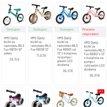
Dostupno
Dostupno
Dostupno
Privremo
rasprodano
HMS Dječji
HMS Dječji
HMS Dječji
bicikl za
bicikl za
bicikl za
HMS Dječji
ravnotežu NILS
ravnotežu NILS
ravnotežu NILS
bicikl za
Fun RB134 10"
Fun RB138 12"
Fun RB901 od
ravnotežu NILS
zeleni
12" s kotačima
Fun RB901 s 12"
71,63€
na pumpu i
s kotačima na
39,15€
plavim LED
pumpu i
diodama
ružičastim LED
diodama
96,91€
96,91€
-15 %