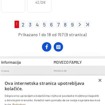
42,12€
1
2
3
4
5
6
7
8
9
Prikazano 1 do 18 od 157 (9 stranica)
Informacija
MOVECO FAMILY
O nama
MOVECO.SK
Opći uvjeti poslovanja
×
Ova internetska stranica upotrebljava
Uvjeti dostave
kolačiće.
Politika povrata
Odgovorno upravljamo kolačićima i njihove postavke možete prilagoditi
GDPR
u bilo kojem trenutku. Kolačići nam pomažu da se ovdje osjećate kao kod
Kontakt
Podrobno
kuće.