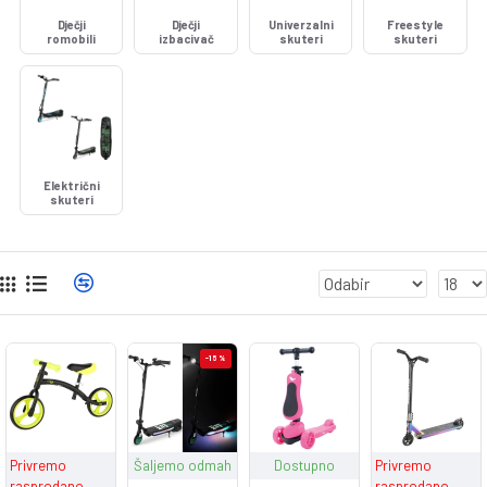
Dječji
Dječji
Univerzalni
Freestyle
romobili
izbacivač
skuteri
skuteri
Električni
skuteri
-15 %
Privremo
Šaljemo odmah
Dostupno
Privremo
rasprodano
rasprodano