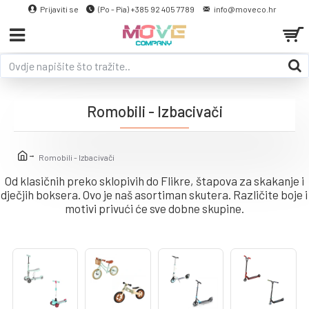
Prijaviti se
(Po - Pia) +385 92 405 7789
info@moveco.hr
Romobili - Izbacivači
Romobili - Izbacivači
Od klasičnih preko sklopivih do Flikre, štapova za skakanje i
dječjih boksera. Ovo je naš asortiman skutera. Različite boje i
motivi privući će sve dobne skupine.