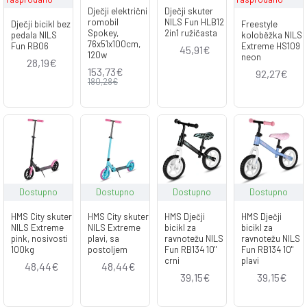
Dječji električni
Dječji skuter
romobil
NILS Fun HLB12
Dječji bicikl bez
Freestyle
Spokey,
2in1 ružičasta
pedala NILS
koloběžka NILS
76x51x100cm,
Fun RB06
Extreme HS109
45,91€
120w
neon
28,19€
153,73€
92,27€
180,28€
Dostupno
Dostupno
Dostupno
Dostupno
HMS City skuter
HMS City skuter
HMS Dječji
HMS Dječji
NILS Extreme
NILS Extreme
bicikl za
bicikl za
pink, nosivosti
plavi, sa
ravnotežu NILS
ravnotežu NILS
100kg
postoljem
Fun RB134 10"
Fun RB134 10"
crni
plavi
48,44€
48,44€
39,15€
39,15€