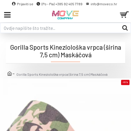
Prijaviti se
(Po - Pia) +385 92 405 7789
info@moveco.hr
Gorilla Sports Kineziološka vrpca (širina
7,5 cm) Maskáčová
Gorilla Sports Kineziološka vrpca (širina 7,5 cm) Maskáčová
-15 %