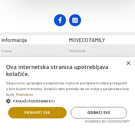
Informacija
MOVECO FAMILY
O nama
MOVECO.SK
Opći uvjeti poslovanja
×
Ova internetska stranica upotrebljava
Uvjeti dostave
kolačiće.
Politika povrata
Odgovorno upravljamo kolačićima i njihove postavke možete prilagoditi
GDPR
u bilo kojem trenutku. Kolačići nam pomažu da se ovdje osjećate kao kod
Kontakt
Podrobno
kuće.
PRIKAŽI PODROBNOSTI
Copyright © 2025, MOVECO s.r.o., Sva prava pridržana
PRIHVATI SVE
ODBACI SVE
POWERED BY COOKIESCRIPT