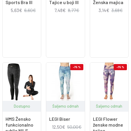
Sports Bra III
Tajice u boji III
Ženska majica
5,63€
6,60€
7,48€
8,77€
3,14€
3,68€
-75 %
-75 %
Dostupno
Šaljemo odmah
Šaljemo odmah
HMS Žensko
LEGI Biser
LEGI Flower
funkcionalno
ženske modne
12,50€
50,00€
rublje NILS
tajice