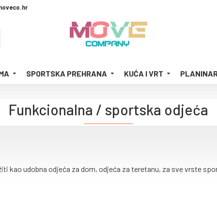
moveco.hr
MA
SPORTSKA PREHRANA
KUĆA I VRT
PLANINAR
Funkcionalna / sportska odjeća
ti kao udobna odjeća za dom, odjeća za teretanu, za sve vrste spor