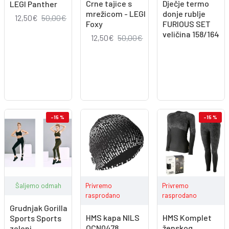
Crne tajice s
Dječje termo
LEGI Panther
mrežicom - LEGI
donje rublje
12,50€
50,00€
Foxy
FURIOUS SET
veličina 158/164
12,50€
50,00€
-15 %
-15 %
Šaljemo odmah
Privremo
Privremo
rasprodano
rasprodano
Grudnjak Gorilla
HMS kapa NILS
HMS Komplet
Sports Sports
OCN0478
ženskog
zeleni