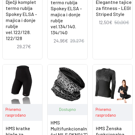
Dječji komplet
Elegantne tajice
termo rublja
termo rublja
za fitness - LEGI
Spokey ELSA -
Spokey ELSA -
Striped Style
majica i donje
majica i donje
rublje
12,50€
50,00€
rublje
vel.134/140.
vel.122/128.
134/140
122/128
24,96€
29,27€
29,27€
Privremo
Dostupno
Privremo
rasprodano
rasprodano
HMS
HMS kratke
HMS Ženska
Multifunkcionalni
hlače za
funkcionalna
šal NILS OKN0477