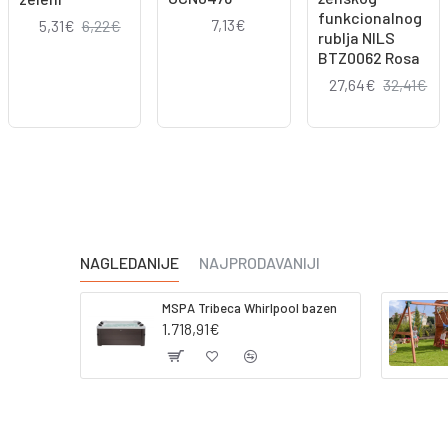
funkcionalnog
7,13€
5,31€
6,22€
rublja NILS
BTZ0062 Rosa
27,64€
32,41€
NAGLEDANIJE
NAJPRODAVANIJI
MSPA Tribeca Whirlpool bazen
1.718,91€