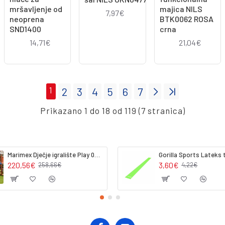
mršavljenje od
majica NILS
7,97€
neoprena
BTK0062 ROSA
SND1400
crna
14,71€
21,04€
1
2
3
4
5
6
7
Prikazano 1 do 18 od 119 (7 stranica)
Marimex Dječje igralište Play 002 (dodatni modul)
220,56€
3,60€
258,66€
4,22€