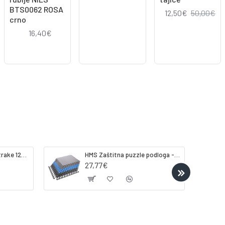
BTS0062 ROSA
12,50€
50,00€
crno
16,40€
Gorilla Sports Lateks trake 120-200cm
HMS Zaštitna puzzle podloga - strunjača tatami ONE FITness MP10 plavo-siva
27,77€