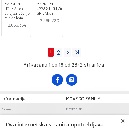
MARBO MF-
MARBO MP-
U005 Široki
U223 STROJ ZA
stroj za jačanje
GRIJANJE
mišića leđa
2.866,22€
2.065,35€
1
2
Prikazano 1 do 18 od 28 (2 stranica)
Informacija
MOVECO FAMILY
O nama
MOVECO.SK
Opći uvjeti poslovanja
×
Ova internetska stranica upotrebljava
Uvjeti dostave