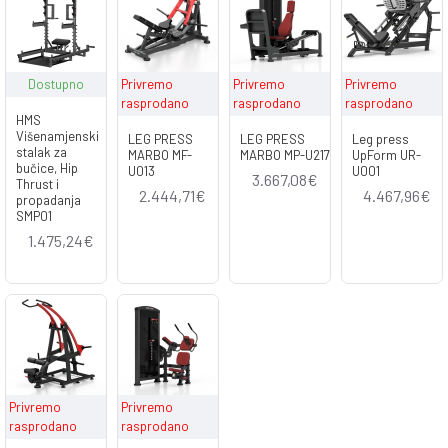
Dostupno
Privremo
Privremo
Privremo
rasprodano
rasprodano
rasprodano
HMS
Višenamjenski
LEG PRESS
LEG PRESS
Leg press
stalak za
MARBO MF-
MARBO MP-U217
UpForm UR-
bučice, Hip
U013
U001
3.667,08€
Thrust i
2.444,71€
4.467,96€
propadanja
SMP01
1.475,24€
Privremo
Privremo
rasprodano
rasprodano