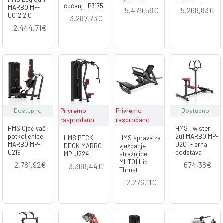
čučanj LP3175
MARBO MF-
5.479,58€
5.268,83€
U012 2.0
3.287,73€
2.444,71€
Dostupno
Privremo
Privremo
Dostupno
rasprodano
rasprodano
HMS Ojačivač
HMS Twister
potkoljenice
2u1 MARBO MP-
HMS PECK-
HMS sprava za
MARBO MP-
U201 - crna
DECK MARBO
vježbanje
U219
podstava
MP-U224
stražnjice
MHT01 Hip
2.781,92€
674,38€
3.368,44€
Thrust
2.276,11€