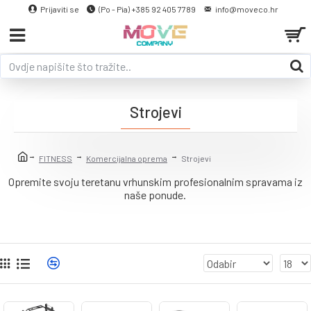
Prijaviti se
(Po - Pia) +385 92 405 7789
info@moveco.hr
Strojevi
FITNESS
Komercijalna oprema
Strojevi
Opremite svoju teretanu vrhunskim profesionalnim spravama iz
naše ponude.