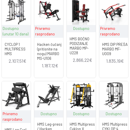
Dostupno
Privremo
Dostupno
Privremo
(unutar 10 dana)
rasprodano
rasprodano
HMS BOČNO
PODIZANJE
CYCLOP 1
Hacken čučanj
HMS DIP PREŠA
MARBO MP-
MULTIPRESS
(pritisnite na
MARBO MF-
U228
HMS
nogu) MARBO
U009
MS-U106
2.866,22€
2.107,51€
1.835,19€
1.187,12€
Privremo
Dostupno
Dostupno
Dostupno
rasprodano
HMS Leg-press
HMS Multipress
HMS Multipress
/ Hacken
Cyklon X
CYKLOP 4
HMS Leg Curl