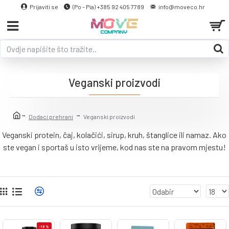
Prijaviti se
(Po - Pia) +385 92 405 7789
info@moveco.hr
Veganski proizvodi
Dodaci prehrani
Veganski proizvodi
Veganski protein, čaj, kolačići, sirup, kruh, štanglice ili namaz. Ako
ste vegan i sportaš u isto vrijeme, kod nas ste na pravom mjestu!
-16 %