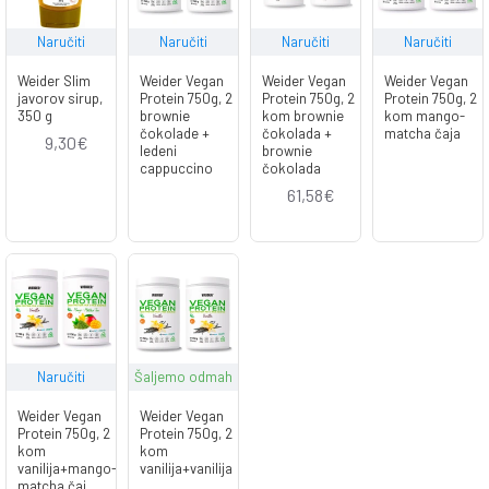
Naručiti
Naručiti
Naručiti
Naručiti
Weider Slim
Weider Vegan
Weider Vegan
Weider Vegan
javorov sirup,
Protein 750g, 2
Protein 750g, 2
Protein 750g, 2
350 g
brownie
kom brownie
kom mango-
čokolade +
čokolada +
matcha čaja
9,30€
ledeni
brownie
cappuccino
čokolada
61,58€
Naručiti
Šaljemo odmah
Weider Vegan
Weider Vegan
Protein 750g, 2
Protein 750g, 2
kom
kom
vanilija+mango-
vanilija+vanilija
matcha čaj