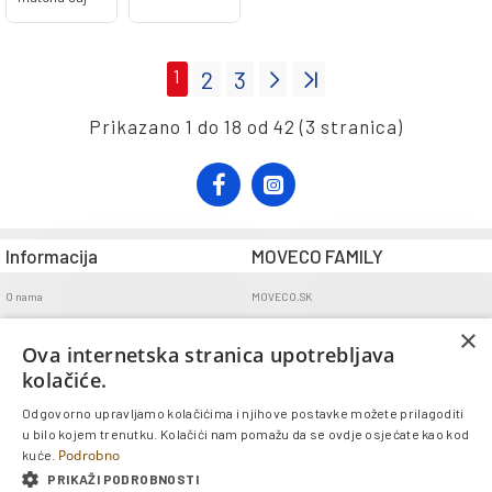
1
2
3
Prikazano 1 do 18 od 42 (3 stranica)
Informacija
MOVECO FAMILY
O nama
MOVECO.SK
Opći uvjeti poslovanja
×
Ova internetska stranica upotrebljava
Uvjeti dostave
kolačiće.
Politika povrata
Odgovorno upravljamo kolačićima i njihove postavke možete prilagoditi
GDPR
u bilo kojem trenutku. Kolačići nam pomažu da se ovdje osjećate kao kod
Kontakt
Podrobno
kuće.
PRIKAŽI PODROBNOSTI