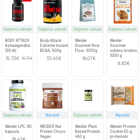
Šaljemo odmah
Šaljemo odmah
Šaljemo odmah
Šaljemo odmah
BODY ATTACK
Body Attack
Weider
Weider
Ashwagandha
Extreme Instant
Gourmet Rice
Gourmet
120 tbl
BCAA, 500g
Flour, 1000g
zobeno brašno,
1000 g
15,73€
33,45€
16,07€
18,75€
8,83€
Šaljemo odmah
Naručiti
Šaljemo odmah
Naručiti
Weider LPC, 90
WEIDER Nut
Weider Plant
Weider Protein
kapsula
Protein Choco
Based Protein,
Cookie 50 g,
Vegan
450 g
proteinski
18,43€