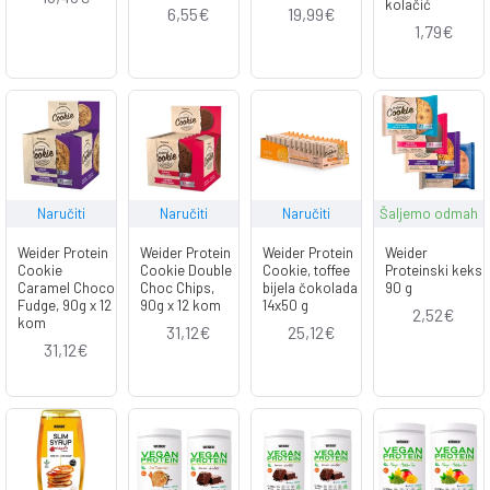
kolačić
6,55€
19,99€
1,79€
Naručiti
Naručiti
Naručiti
Šaljemo odmah
Weider Protein
Weider Protein
Weider Protein
Weider
Cookie
Cookie Double
Cookie, toffee
Proteinski keks
Caramel Choco
Choc Chips,
bijela čokolada
90 g
Fudge, 90g x 12
90g x 12 kom
14x50 g
2,52€
kom
31,12€
25,12€
31,12€