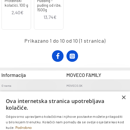
Proteinski
Pudding -
kolačići, 100 g
puding od riže,
1500g
2,40€
13,74€
Prikazano 1 do 10 od 10 (1 stranica)
Informacija
MOVECO FAMILY
O nama
MOVECO.SK
Opći uvjeti poslovanja
×
Ova internetska stranica upotrebljava
Uvjeti dostave
kolačiće.
Politika povrata
Odgovorno upravljamo kolačićima i njihove postavke možete prilagoditi
GDPR
u bilo kojem trenutku. Kolačići nam pomažu da se ovdje osjećate kao kod
Kontakt
Podrobno
kuće.