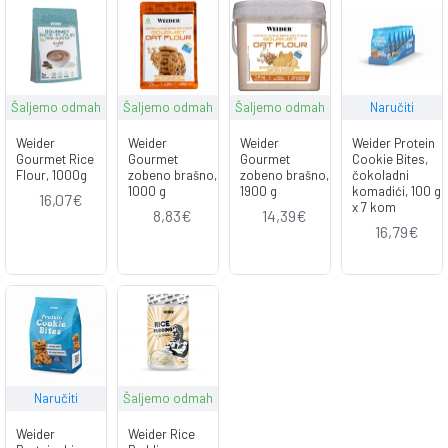
Šaljemo odmah
Šaljemo odmah
Šaljemo odmah
Naručiti
Weider
Weider
Weider
Weider Protein
Gourmet Rice
Gourmet
Gourmet
Cookie Bites,
Flour, 1000g
zobeno brašno,
zobeno brašno,
čokoladni
1000 g
1900 g
komadići, 100 g
16,07€
x 7 kom
8,83€
14,39€
16,79€
Naručiti
Šaljemo odmah
Weider
Weider Rice