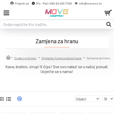
Prijaviti se
(Po - Pia) +385 92 405 7789
info@moveco.hr
Zamjena za hranu
Dodaci prehrani
Dijetalna i funkcionalna hrana
Zamjena za hranu
Kava, brašno, sirupi ili čips! Sve ovo nalazi se u našoj ponudi.
Uvjerite se s nama!