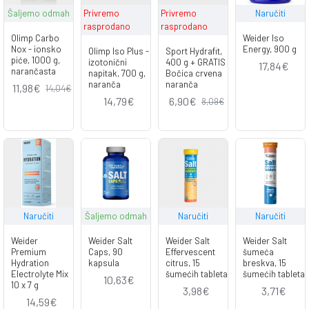
Šaljemo odmah
Privremo
Privremo
Naručiti
rasprodano
rasprodano
Olimp Carbo
Weider Iso
Nox - ionsko
Energy, 900 g
Olimp Iso Plus -
Sport Hydrafit,
piće, 1000 g,
izotonični
400 g + GRATIS
17,84€
narančasta
napitak, 700 g,
Bočica crvena
naranča
naranča
11,98€
14,04€
14,79€
6,90€
8,09€
Naručiti
Šaljemo odmah
Naručiti
Naručiti
Weider
Weider Salt
Weider Salt
Weider Salt
Premium
Caps, 90
Effervescent
šumeća
Hydration
kapsula
citrus, 15
breskva, 15
Electrolyte Mix
šumećih tableta
šumećih tableta
10,63€
10 x 7 g
3,98€
3,71€
14,59€