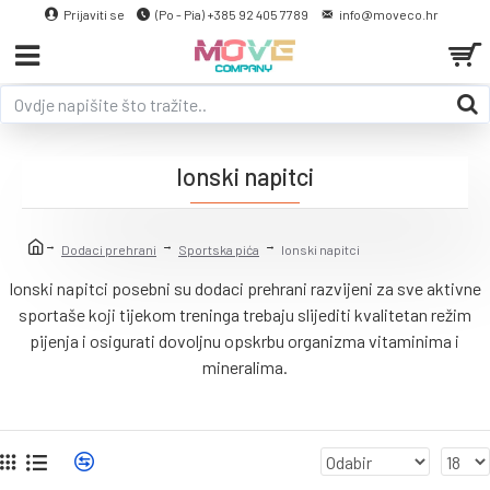
Prijaviti se
(Po - Pia) +385 92 405 7789
info@moveco.hr
Ionski napitci
Dodaci prehrani
Sportska pića
Ionski napitci
Ionski napitci posebni su dodaci prehrani razvijeni za sve aktivne
sportaše koji tijekom treninga trebaju slijediti kvalitetan režim
pijenja i osigurati dovoljnu opskrbu organizma vitaminima i
mineralima.