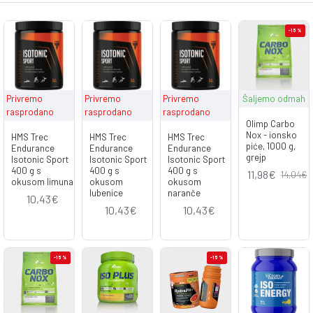
-15 %
Privremo
Privremo
Privremo
Šaljemo odmah
rasprodano
rasprodano
rasprodano
Olimp Carbo
Nox - ionsko
HMS Trec
HMS Trec
HMS Trec
piće, 1000 g,
Endurance
Endurance
Endurance
grejp
Isotonic Sport
Isotonic Sport
Isotonic Sport
400 g s
400 g s
400 g s
11,98€
14,04€
okusom limuna
okusom
okusom
lubenice
naranče
10,43€
10,43€
10,43€
-15 %
-15 %