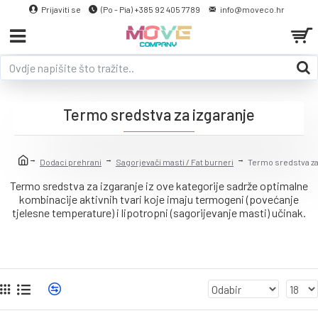
Prijaviti se
(Po - Pia) +385 92 405 7789
info@moveco.hr
Termo sredstva za izgaranje
Dodaci prehrani
Sagorjevači masti / Fat burneri
Termo sredstva za
Termo sredstva za izgaranje iz ove kategorije sadrže optimalne
kombinacije aktivnih tvari koje imaju termogeni (povećanje
tjelesne temperature) i lipotropni (sagorijevanje masti) učinak.