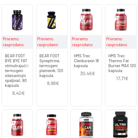
Privremo
Privremo
Privremo
Privremo
rasprodano
rasprodano
rasprodano
rasprodano
BEAR FOOT
BEAR FOOT
HMS Trec
HMS Trec
BYE BYE FAT
Synephrine,
Clenburexin 18
Thermo Fat
stimulirajući i
termogeni
kapsula
Burner MAX 120
termogeni
plamenik, 120
kapsula
30,46€
višesastojni
kapsula
17,71€
spaljivač, 90
8,98€
kapsula
8,40€