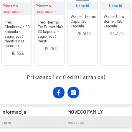
Privremo
Privremo
Naručiti
Naručiti
rasprodano
rasprodano
Weider Thermo
Weider Ultra
Caps, 120
Burner, 120
Trec
Trec Thermo
kapsula
kapsula
Clenburexin 90
Fat Burner MAX
kapsula -
60 kapsula -
26,40€
24,32€
sagorjevač
sagorjevač
masti s više
masti
sastojaka
12,26€
16,35€
Prikazano 1 do 8 od 8 (1 stranica)
Informacija
MOVECO FAMILY
O nama
MOVECO.SK
Opći uvjeti poslovanja